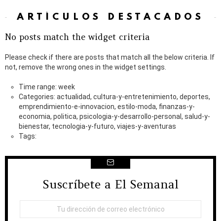
ARTÍCULOS DESTACADOS
No posts match the widget criteria
Please check if there are posts that match all the below criteria. If
not, remove the wrong ones in the widget settings.
Time range: week
Categories: actualidad, cultura-y-entretenimiento, deportes,
emprendimiento-e-innovacion, estilo-moda, finanzas-y-
economia, politica, psicologia-y-desarrollo-personal, salud-y-
bienestar, tecnologia-y-futuro, viajes-y-aventuras
Tags:
Suscríbete a El Semanal
NEWSLETTER
Dirección
de
correo