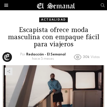
B
Menú
ACTUALIDAD
Escapista ofrece moda
masculina con empaque fácil
para viajeros
Por
Redacción - El Semanal
30k
Vistas
hace 5 meses