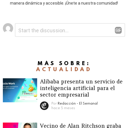
manera dinámica y accesible. ¡Únete a nuestra comunidad!
Deja
Comentario
*
una
respuesta
MÁS SOBRE:
ACTUALIDAD
Alibaba presenta un servicio de
inteligencia artificial para el
sector empresarial
Por
Redacción - El Semanal
hace 5 meses
Vecino de Alan Ritchson graba