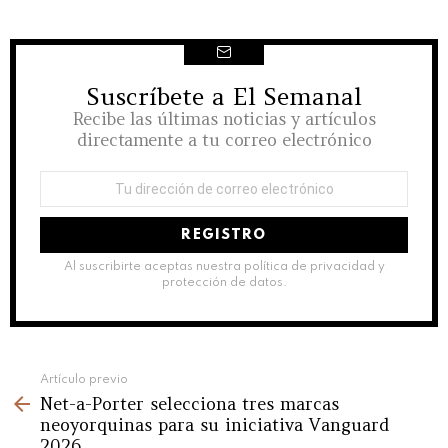
Suscríbete a El Semanal
NEWSLETTER
Recibe las últimas noticias y artículos
directamente a tu correo electrónico
Dirección
de
correo
electrónico:
Al suscribirte aceptas nuestra política de privacidad y
protección de datos.
See
Artículo previo
Net-a-Porter selecciona tres marcas
more
neoyorquinas para su iniciativa Vanguard
2026