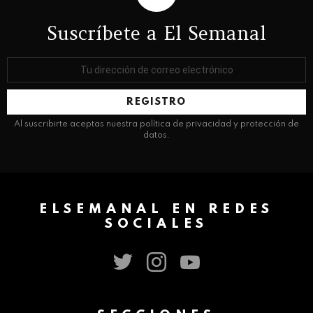
Suscríbete a El Semanal
Dirección
de
correo
electrónico:
Al suscribirte aceptas nuestra política de privacidad y protección de
datos.
ELSEMANAL EN REDES
SOCIALES
twitter
instagram
youtube