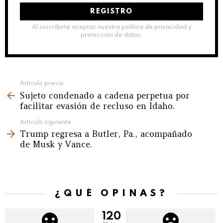
electrónico:
Al suscribirte aceptas nuestra política de privacidad y
protección de datos.
See
Artículo previo
Sujeto condenado a cadena perpetua por
more
facilitar evasión de recluso en Idaho.
Artículo siguiente
Trump regresa a Butler, Pa., acompañado
de Musk y Vance.
¿QUÉ OPINAS?
120