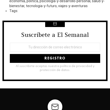
economia, politica, psicologia-y-desarrollo-personal, salud-y-
bienestar, tecnologia-y-futuro, viajes-y-aventuras
Tags:
Suscríbete a El Semanal
NEWSLETTER
Dirección
de
correo
electrónico:
Al suscribirte aceptas nuestra política de privacidad y
protección de datos.