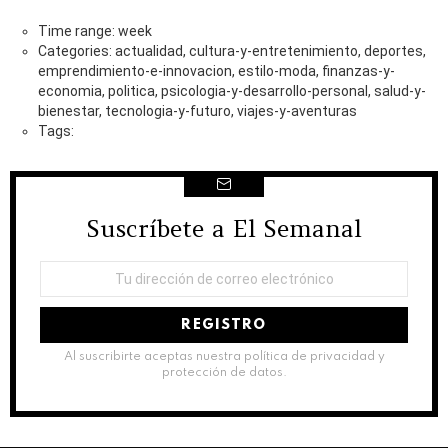
Time range: week
Categories: actualidad, cultura-y-entretenimiento, deportes,
emprendimiento-e-innovacion, estilo-moda, finanzas-y-
economia, politica, psicologia-y-desarrollo-personal, salud-y-
bienestar, tecnologia-y-futuro, viajes-y-aventuras
Tags:
Suscríbete a El Semanal
NEWSLETTER
Dirección
de
correo
electrónico:
Al suscribirte aceptas nuestra política de privacidad y
protección de datos.