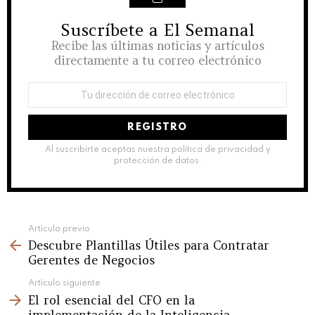
Suscríbete a El Semanal
NEWSLETTER
Recibe las últimas noticias y artículos
directamente a tu correo electrónico
Dirección
de
correo
electrónico:
Al suscribirte aceptas nuestra política de privacidad y
protección de datos.
See
Artículo previo
Descubre Plantillas Útiles para Contratar
more
Gerentes de Negocios
Artículo siguiente
El rol esencial del CFO en la
implementación de la Inteligencia