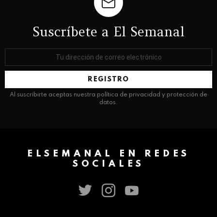
Suscríbete a El Semanal
Dirección
de
correo
electrónico:
Al suscribirte aceptas nuestra política de privacidad y protección de
datos.
ELSEMANAL EN REDES
SOCIALES
twitter
instagram
youtube