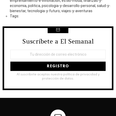
emprendimiento-e-innovacion, estilo-moda, finanzas-y-
economia, politica, psicologia-y-desarrollo-personal, salud-y-
bienestar, tecnologia-y-futuro, viajes-y-aventuras
Tags:
Suscríbete a El Semanal
NEWSLETTER
Dirección
de
correo
electrónico:
Al suscribirte aceptas nuestra política de privacidad y
protección de datos.