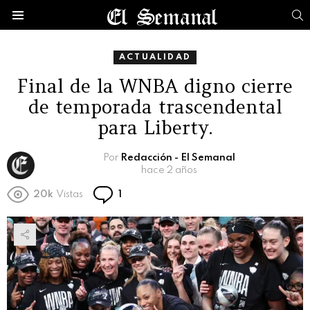
B
Menú
ACTUALIDAD
Final de la WNBA digno cierre
de temporada trascendental
para Liberty.
Por
Redacción - El Semanal
hace 2 años
Comentario
20k
Vistas
1