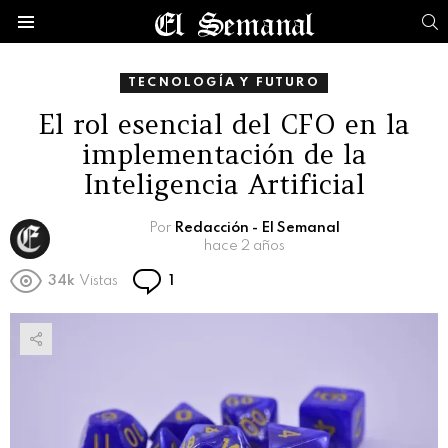
B
Menú
TECNOLOGÍA Y FUTURO
El rol esencial del CFO en la
implementación de la
Inteligencia Artificial
Por
Redacción - El Semanal
hace 2 años
Comentario
34k
Vistas
1