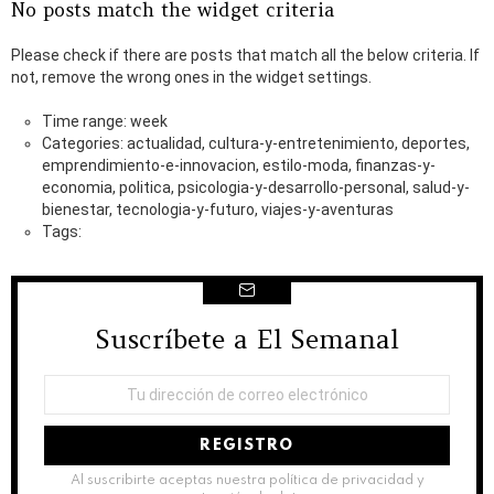
No posts match the widget criteria
Please check if there are posts that match all the below criteria. If
not, remove the wrong ones in the widget settings.
Time range: week
Categories: actualidad, cultura-y-entretenimiento, deportes,
emprendimiento-e-innovacion, estilo-moda, finanzas-y-
economia, politica, psicologia-y-desarrollo-personal, salud-y-
bienestar, tecnologia-y-futuro, viajes-y-aventuras
Tags:
Suscríbete a El Semanal
NEWSLETTER
Dirección
de
correo
electrónico:
Al suscribirte aceptas nuestra política de privacidad y