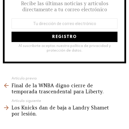
Recibe las últimas noticias y artículos
directamente a tu correo electrónico
Dirección
de
correo
electrónico:
Al suscribirte aceptas nuestra política de privacidad y
protección de datos.
See
Artículo previo
Final de la WNBA digno cierre de
more
temporada trascendental para Liberty.
Artículo siguiente
Los Knicks dan de baja a Landry Shamet
por lesión.