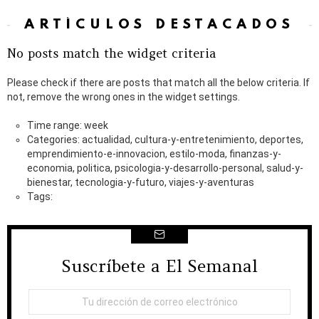
ARTÍCULOS DESTACADOS
No posts match the widget criteria
Please check if there are posts that match all the below criteria. If
not, remove the wrong ones in the widget settings.
Time range: week
Categories: actualidad, cultura-y-entretenimiento, deportes,
emprendimiento-e-innovacion, estilo-moda, finanzas-y-
economia, politica, psicologia-y-desarrollo-personal, salud-y-
bienestar, tecnologia-y-futuro, viajes-y-aventuras
Tags:
Suscríbete a El Semanal
NEWSLETTER
Dirección
de
correo