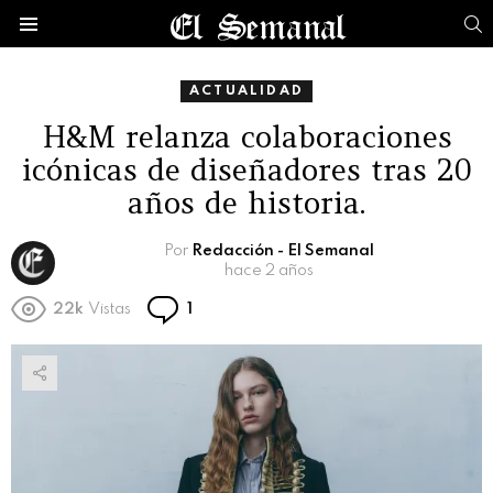
B
Menú
ACTUALIDAD
H&M relanza colaboraciones
icónicas de diseñadores tras 20
años de historia.
Por
Redacción - El Semanal
hace 2 años
Comentario
22k
Vistas
1