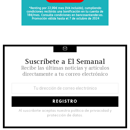
Suscríbete a El Semanal
NEWSLETTER
Recibe las últimas noticias y artículos
directamente a tu correo electrónico
Dirección
de
correo
electrónico:
Al suscribirte aceptas nuestra política de privacidad y
protección de datos.