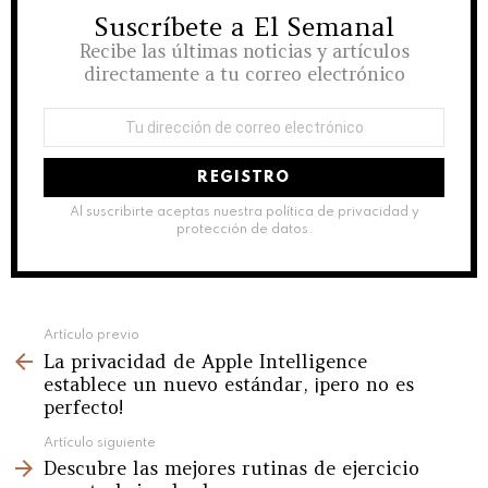
Suscríbete a El Semanal
NEWSLETTER
Recibe las últimas noticias y artículos
directamente a tu correo electrónico
Dirección
de
correo
electrónico:
Al suscribirte aceptas nuestra política de privacidad y
protección de datos.
See
Artículo previo
La privacidad de Apple Intelligence
more
establece un nuevo estándar, ¡pero no es
perfecto!
Artículo siguiente
Descubre las mejores rutinas de ejercicio