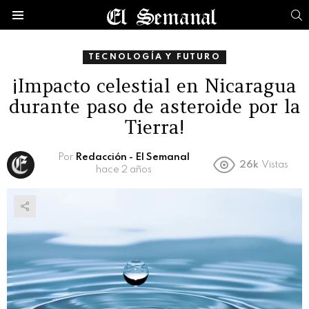
B
Menú
TECNOLOGÍA Y FUTURO
¡Impacto celestial en Nicaragua
durante paso de asteroide por la
Tierra!
Por
Redacción - El Semanal
26k
Vistas
hace 2 años