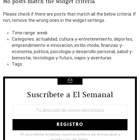
No posts match the widget criteria
Please check if there are posts that match all the below criteria. If
not, remove the wrong ones in the widget settings.
Time range: week
Categories: actualidad, cultura-y-entretenimiento, deportes,
emprendimiento-e-innovacion, estilo-moda, finanzas-y-
economia, politica, psicologia-y-desarrollo-personal, salud-y-
bienestar, tecnologia-y-futuro, viajes-y-aventuras
Tags:
Suscríbete a El Semanal
NEWSLETTER
Dirección
de
correo
electrónico:
Al suscribirte aceptas nuestra política de privacidad y
protección de datos.