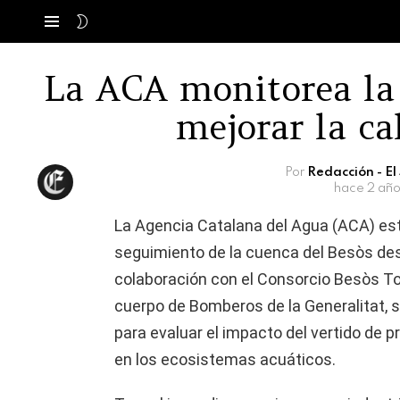
SWITCH
Menú
SKIN
La ACA monitorea la
mejorar la ca
Por
Redacción - E
hace 2 año
La Agencia Catalana del Agua (ACA) est
seguimiento de la cuenca del Besòs des
colaboración con el Consorcio Besòs Tor
cuerpo de Bomberos de la Generalitat,
para evaluar el impacto del vertido de p
en los ecosistemas acuáticos.