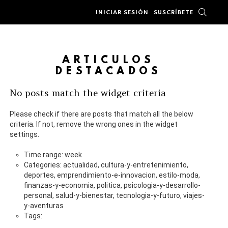
BUSC
INICIAR SESIÓN
SUSCRÍBETE
ARTÍCULOS
DESTACADOS
No posts match the widget criteria
Please check if there are posts that match all the below
criteria. If not, remove the wrong ones in the widget
settings.
Time range: week
Categories: actualidad, cultura-y-entretenimiento,
deportes, emprendimiento-e-innovacion, estilo-moda,
finanzas-y-economia, politica, psicologia-y-desarrollo-
personal, salud-y-bienestar, tecnologia-y-futuro, viajes-
y-aventuras
Tags: