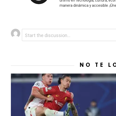
último en tecnología, cultura, ec
manera dinámica y accesible. ¡Ún
Deja
Comentario
*
una
respuesta
NO TE L