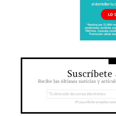
Suscríbete
NEWSLETTER
Recibe las últimas noticias y artícu
Dirección
de
correo
Al suscribirte aceptas nue
electrónico: