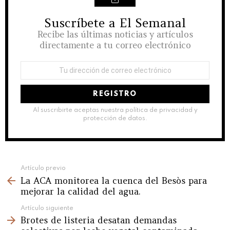
Suscríbete a El Semanal
NEWSLETTER
Recibe las últimas noticias y artículos
directamente a tu correo electrónico
Dirección
de
correo
electrónico:
Al suscribirte aceptas nuestra política de privacidad y
protección de datos.
See
Artículo previo
La ACA monitorea la cuenca del Besòs para
more
mejorar la calidad del agua.
Artículo siguiente
Brotes de listeria desatan demandas