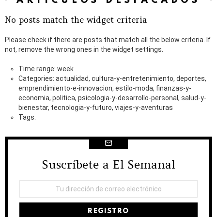
ARTÍCULOS DESTACADOS
No posts match the widget criteria
Please check if there are posts that match all the below criteria. If
not, remove the wrong ones in the widget settings.
Time range: week
Categories: actualidad, cultura-y-entretenimiento, deportes,
emprendimiento-e-innovacion, estilo-moda, finanzas-y-
economia, politica, psicologia-y-desarrollo-personal, salud-y-
bienestar, tecnologia-y-futuro, viajes-y-aventuras
Tags:
Suscríbete a El Semanal
NEWSLETTER
Dirección
de
correo
electrónico: