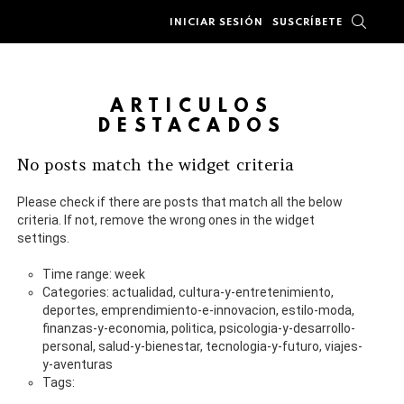
BUSC
INICIAR SESIÓN
SUSCRÍBETE
ARTÍCULOS
DESTACADOS
No posts match the widget criteria
Please check if there are posts that match all the below
ntarios
criteria. If not, remove the wrong ones in the widget
settings.
Time range: week
Categories: actualidad, cultura-y-entretenimiento,
deportes, emprendimiento-e-innovacion, estilo-moda,
finanzas-y-economia, politica, psicologia-y-desarrollo-
personal, salud-y-bienestar, tecnologia-y-futuro, viajes-
y-aventuras
Tags: