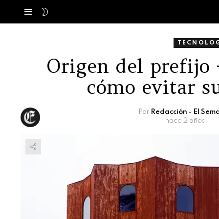
SWITCH
Menú
SKIN
TECNOLOG
Origen del prefij
cómo evitar s
Por
Redacción - El Sem
hace 2 años