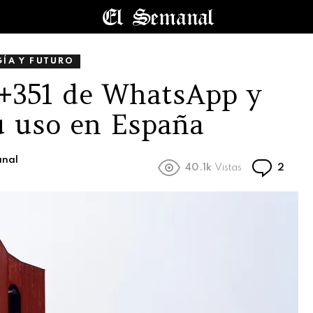
ÍA Y FUTURO
o +351 de WhatsApp y
u uso en España
anal
Come
40.1k
Vistas
2