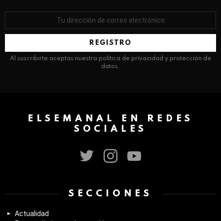
Dirección
de
correo
electrónico:
Al suscribirte aceptas nuestra política de privacidad y protección de
datos.
ELSEMANAL EN REDES
SOCIALES
twitter
instagram
youtube
SECCIONES
Actualidad