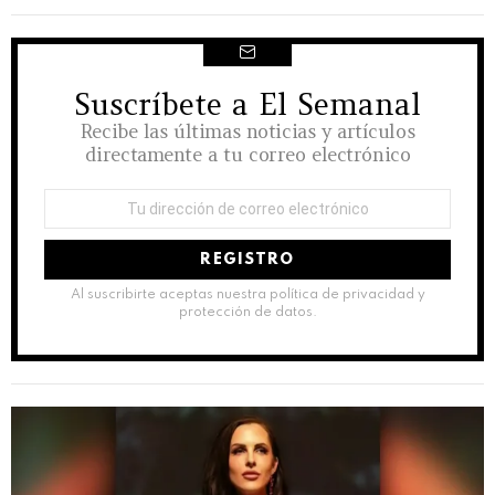
Suscríbete a El Semanal
NEWSLETTER
Recibe las últimas noticias y artículos
directamente a tu correo electrónico
Dirección
de
correo
electrónico:
Al suscribirte aceptas nuestra política de privacidad y
protección de datos.