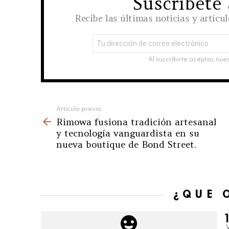
Suscríbete
NEWSLETTER
Recibe las últimas noticias y artícu
Dirección
de
correo
Al suscribirte aceptas nue
electrónico:
See
Artículo previo
Rimowa fusiona tradición artesanal
more
y tecnología vanguardista en su
nueva boutique de Bond Street.
¿QUÉ 