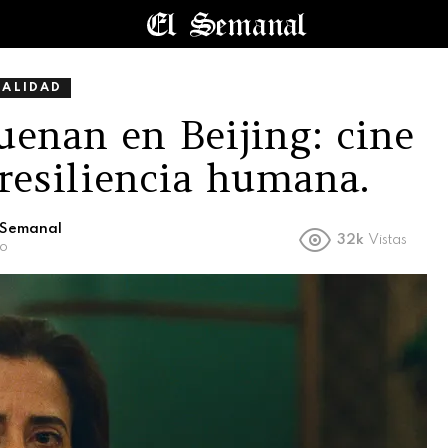
UALIDAD
uenan en Beijing: cine
 resiliencia humana.
l Semanal
32k
Vistas
ño