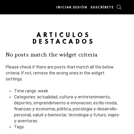
BUSC
INICIAR SESIÓN
SUSCRÍBETE
ARTÍCULOS
DESTACADOS
No posts match the widget criteria
Please check if there are posts that match all the below
criteria. If not, remove the wrong ones in the widget
settings.
Time range: week
Categories: actualidad, cultura-y-entretenimiento,
deportes, emprendimiento-e-innovacion, estilo-moda,
finanzas-y-economia, politica, psicologia-y-desarrollo-
personal, salud-y-bienestar, tecnologia-y-futuro, viajes-
y-aventuras
Tags: