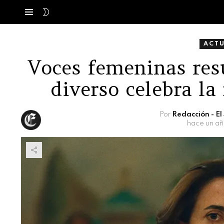
SWITCH
Menú
SKIN
ACT
Voces femeninas res
diverso celebra la
Por
Redacción - E
hace un a