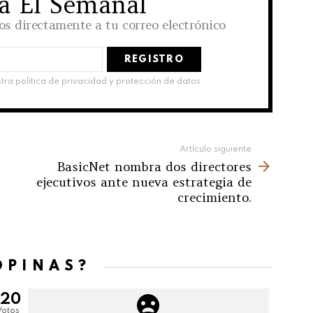
 a El Semanal
los directamente a tu correo electrónico
stra política de privacidad y protección de datos.
Artículo siguiente
BasicNet nombra dos directores
ejecutivos ante nueva estrategia de
crecimiento.
OPINAS?
120
Votos