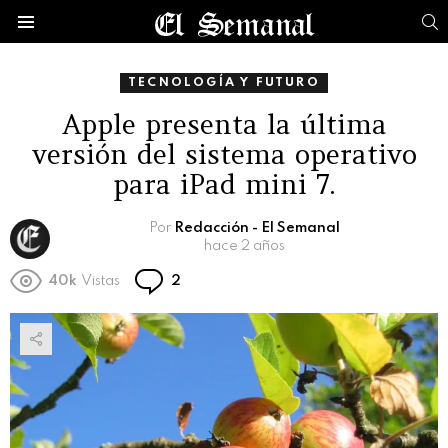
B
Menú
TECNOLOGÍA Y FUTURO
Apple presenta la última
versión del sistema operativo
para iPad mini 7.
Por
Redacción - El Semanal
hace 2 años
Comentarios
40k
Vistas
2