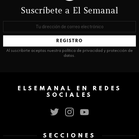
Suscríbete a El Semanal
Dirección
de
correo
electrónico:
Al suscribirte aceptas nuestra política de privacidad y protección de
datos.
ELSEMANAL EN REDES
SOCIALES
twitter
instagram
youtube
SECCIONES