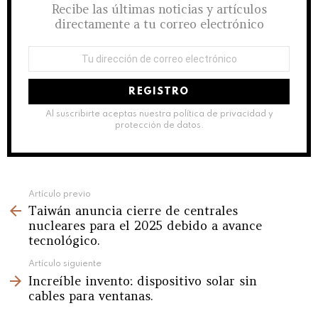
Recibe las últimas noticias y artículos
directamente a tu correo electrónico
Dirección
de
correo
electrónico:
Al suscribirte aceptas nuestra política de privacidad y
protección de datos.
See
Artículo previo
Taiwán anuncia cierre de centrales
more
nucleares para el 2025 debido a avance
tecnológico.
Artículo siguiente
Increíble invento: dispositivo solar sin
cables para ventanas.