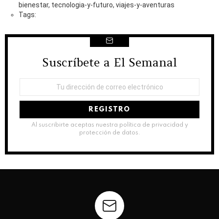
bienestar, tecnologia-y-futuro, viajes-y-aventuras
Tags:
Suscríbete a El Semanal
NEWSLETTER
Dirección
de
correo
electrónico:
Al suscribirte aceptas nuestra política de privacidad y
protección de datos.