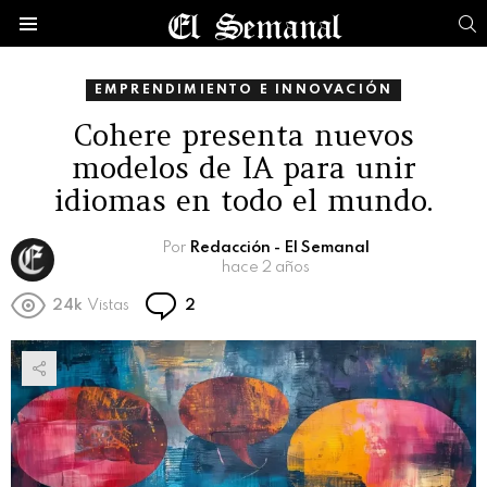
B
Menú
EMPRENDIMIENTO E INNOVACIÓN
Cohere presenta nuevos
modelos de IA para unir
idiomas en todo el mundo.
Por
Redacción - El Semanal
hace 2 años
Comentarios
24k
Vistas
2