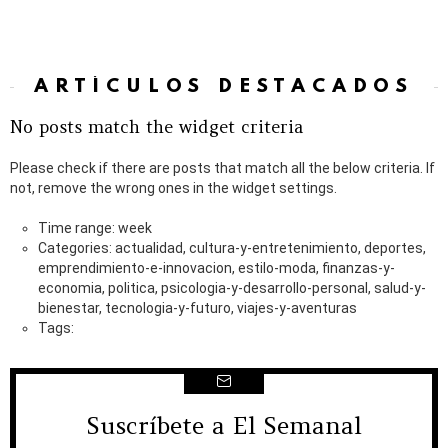
ARTÍCULOS DESTACADOS
No posts match the widget criteria
Please check if there are posts that match all the below criteria. If
not, remove the wrong ones in the widget settings.
Time range: week
Categories: actualidad, cultura-y-entretenimiento, deportes,
emprendimiento-e-innovacion, estilo-moda, finanzas-y-
economia, politica, psicologia-y-desarrollo-personal, salud-y-
bienestar, tecnologia-y-futuro, viajes-y-aventuras
Tags:
Suscríbete a El Semanal
NEWSLETTER