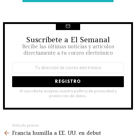
Suscríbete a El Semanal
NEWSLETTER
Recibe las últimas noticias y artículos
directamente a tu correo electrónico
Dirección
de
correo
electrónico:
Al suscribirte aceptas nuestra política de privacidad y
protección de datos.
See
Artículo previo
Francia humilla a EE. UU. en debut
more