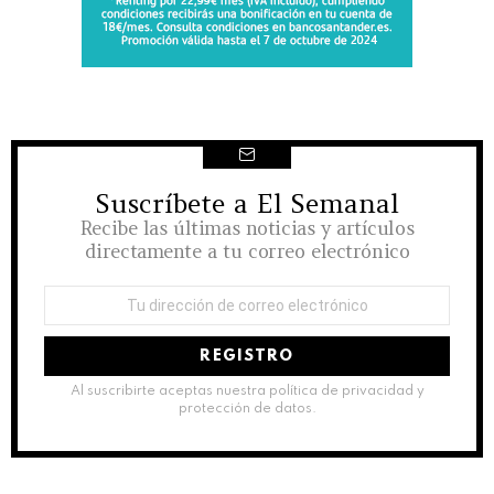
Suscríbete a El Semanal
NEWSLETTER
Recibe las últimas noticias y artículos
directamente a tu correo electrónico
Dirección
de
correo
electrónico:
Al suscribirte aceptas nuestra política de privacidad y
protección de datos.