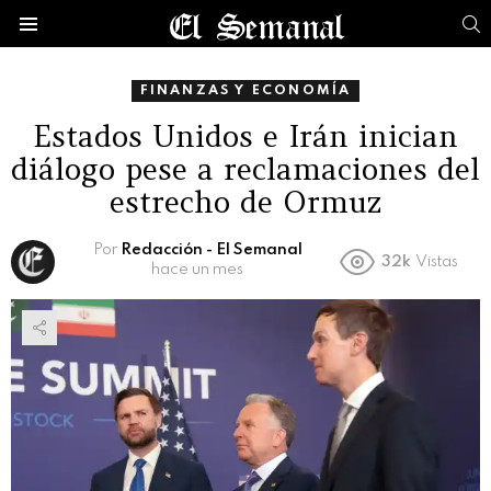
B
Menú
FINANZAS Y ECONOMÍA
Estados Unidos e Irán inician
diálogo pese a reclamaciones del
estrecho de Ormuz
Por
Redacción - El Semanal
32k
Vistas
hace un mes