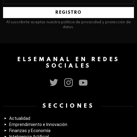
de
correo
electrónico:
Al suscribirte aceptas nuestra política de privacidad y protección de
datos.
ELSEMANAL EN REDES
SOCIALES
twitter
instagram
youtube
SECCIONES
Actualidad
Emprendimiento e Innovación
Finanzas y Economía
Inteligencia Artificial