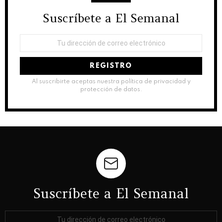
Suscríbete a El Semanal
NEWSLETTER
Dirección
de
correo
electrónico:
Al suscribirte aceptas nuestra política de privacidad y
protección de datos.
Suscríbete a El Semanal
Dirección