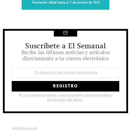
Suscríbete a El Semanal
NEWSLETTER
Recibe las últimas noticias y artículos
directamente a tu correo electrónico
Dirección
de
correo
electrónico:
Al suscribirte aceptas nuestra política de privacidad y
protección de datos.
See
Artículo previo