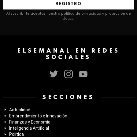
electrónico:
Al suscribirte aceptas nuestra política de privacidad y protección de
datos.
ELSEMANAL EN REDES
SOCIALES
twitter
instagram
youtube
SECCIONES
Actualidad
Emprendimiento e Innovación
Finanzas y Economía
Inteligencia Artificial
Política