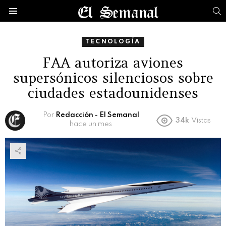
B
Menú
TECNOLOGÍA
FAA autoriza aviones
supersónicos silenciosos sobre
ciudades estadounidenses
Por
Redacción - El Semanal
34k
Vistas
hace un mes