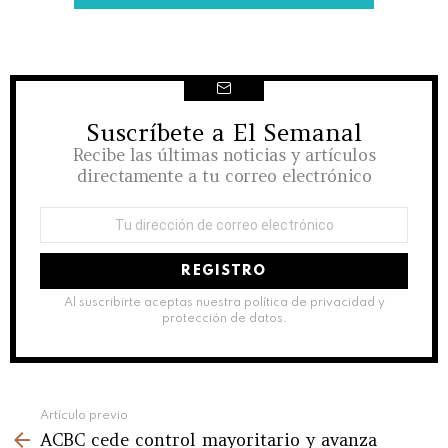
Suscríbete a El Semanal
NEWSLETTER
Recibe las últimas noticias y artículos
directamente a tu correo electrónico
Dirección
de
correo
electrónico:
Al suscribirte aceptas nuestra política de privacidad y
protección de datos.
See
Artículo previo
ACBC cede control mayoritario y avanza
more