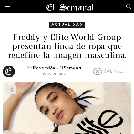
B
Menú
ACTUALIDAD
Freddy y Elite World Group
presentan línea de ropa que
redefine la imagen masculina.
Por
Redacción - El Semanal
34k
Vistas
hace un año