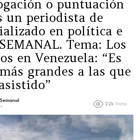
rogación o puntuación
s un periodista de
ializado en política e
L SEMANAL. Tema: Los
nos en Venezuela: “Es
 más grandes a las que
asistido”
l Semanal
22k
Vistas
es