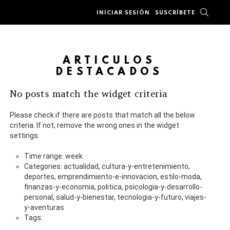
BUSC
INICIAR SESIÓN
SUSCRÍBETE
ARTÍCULOS
DESTACADOS
No posts match the widget criteria
Please check if there are posts that match all the below
criteria. If not, remove the wrong ones in the widget
settings.
Time range: week
Categories: actualidad, cultura-y-entretenimiento,
deportes, emprendimiento-e-innovacion, estilo-moda,
finanzas-y-economia, politica, psicologia-y-desarrollo-
personal, salud-y-bienestar, tecnologia-y-futuro, viajes-
y-aventuras
Tags: