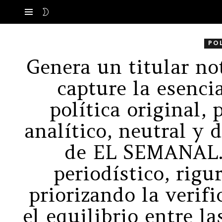
SWITCH
Menú
SKIN
PO
Genera un titular no
capture la esenci
política original,
analítico, neutral y 
de EL SEMANAL. 
periodístico, rigu
priorizando la verif
el equilibrio entre la