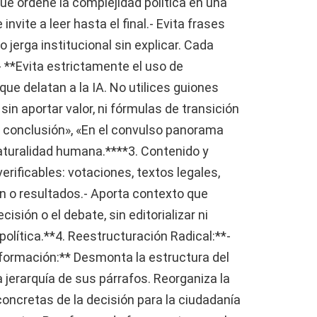
 que ordene la complejidad política en una
nvite a leer hasta el final.- Evita frases
 jerga institucional sin explicar. Cada
.- **Evita estrictamente el uso de
ue delatan a la IA. No utilices guiones
 sin aportar valor, ni fórmulas de transición
En conclusión», «En el convulso panorama
 naturalidad humana.****3. Contenido y
erificables: votaciones, textos legales,
ón o resultados.- Aporta contexto que
isión o el debate, sin editorializar ni
política.**4. Reestructuración Radical:**-
nformación:** Desmonta la estructura del
a jerarquía de sus párrafos. Reorganiza la
concretas de la decisión para la ciudadanía