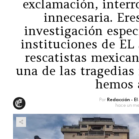
exclamación, inter
innecesaria. Ere
investigación espec
instituciones de E
rescatistas mexica
una de las tragedias
hemos 
Por
Redacción - E
hace un m