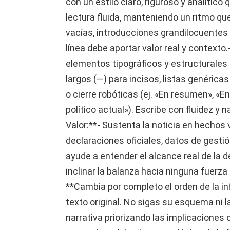
con un estilo claro, riguroso y analítico
lectura fluida, manteniendo un ritmo que i
vacías, introducciones grandilocuentes o
línea debe aportar valor real y contexto
elementos tipográficos y estructurales q
largos (—) para incisos, listas genéricas
o cierre robóticas (ej. «En resumen», «
político actual»). Escribe con fluidez y
Valor:**- Sustenta la noticia en hechos v
declaraciones oficiales, datos de gesti
ayude a entender el alcance real de la dec
inclinar la balanza hacia ninguna fuerza 
**Cambia por completo el orden de la i
texto original. No sigas su esquema ni l
narrativa priorizando las implicaciones 