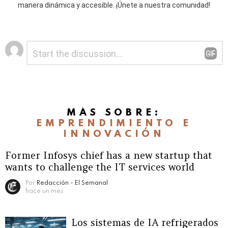
manera dinámica y accesible. ¡Únete a nuestra comunidad!
Deja
Comentario
*
una
respuesta
MÁS SOBRE:
EMPRENDIMIENTO E
INNOVACIÓN
Former Infosys chief has a new startup that
wants to challenge the IT services world
Por
Redacción - El Semanal
hace un mes
Los sistemas de IA refrigerados