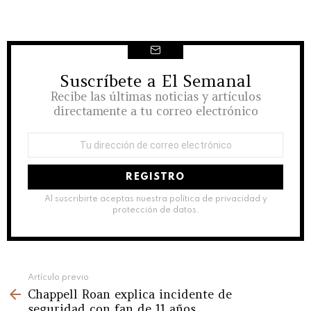
Suscríbete a El Semanal
NEWSLETTER
Recibe las últimas noticias y artículos
directamente a tu correo electrónico
Dirección
de
correo
electrónico:
Al suscribirte aceptas nuestra política de privacidad y
protección de datos.
See
Artículo previo
Chappell Roan explica incidente de
more
seguridad con fan de 11 años