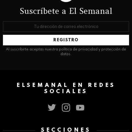
Suscríbete a El Semanal
Dirección
de
correo
electrónico:
Al suscribirte aceptas nuestra política de privacidad y protección de
datos.
ELSEMANAL EN REDES
SOCIALES
twitter
instagram
youtube
SECCIONES