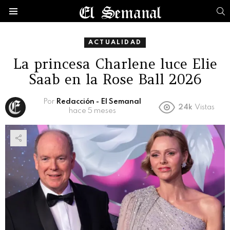
B
Menú
ACTUALIDAD
La princesa Charlene luce Elie
Saab en la Rose Ball 2026
Por
Redacción - El Semanal
24k
Vistas
hace 5 meses