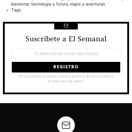
bienestar, tecnologia-y-futuro, viajes-y-aventuras
Tags:
Suscríbete a El Semanal
NEWSLETTER
Dirección
de
correo
electrónico:
Al suscribirte aceptas nuestra política de privacidad y
protección de datos.