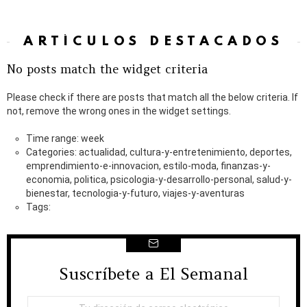
ARTÍCULOS DESTACADOS
No posts match the widget criteria
Please check if there are posts that match all the below criteria. If
not, remove the wrong ones in the widget settings.
Time range: week
Categories: actualidad, cultura-y-entretenimiento, deportes,
emprendimiento-e-innovacion, estilo-moda, finanzas-y-
economia, politica, psicologia-y-desarrollo-personal, salud-y-
bienestar, tecnologia-y-futuro, viajes-y-aventuras
Tags:
Suscríbete a El Semanal
NEWSLETTER
Dirección