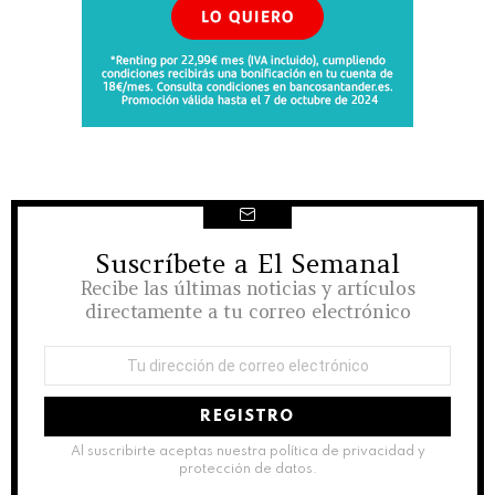
Suscríbete a El Semanal
NEWSLETTER
Recibe las últimas noticias y artículos
directamente a tu correo electrónico
Dirección
de
correo
electrónico:
Al suscribirte aceptas nuestra política de privacidad y
protección de datos.