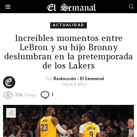
B
Menú
ACTUALIDAD
Increíbles momentos entre
LeBron y su hijo Bronny
deslumbran en la pretemporada
de los Lakers
Por
Redacción - El Semanal
hace 2 años
Comentario
32k
Vistas
1