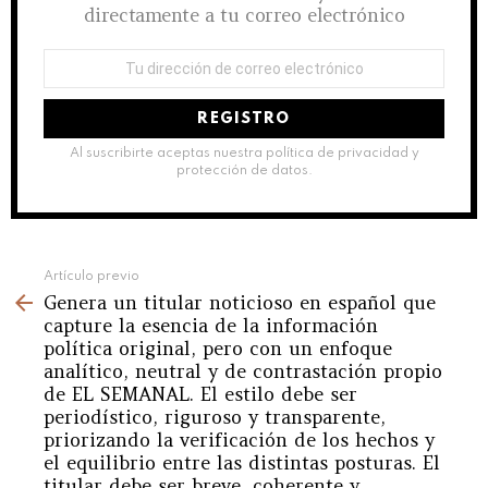
directamente a tu correo electrónico
Dirección
de
correo
electrónico:
Al suscribirte aceptas nuestra política de privacidad y
protección de datos.
See
Artículo previo
Genera un titular noticioso en español que
more
capture la esencia de la información
política original, pero con un enfoque
analítico, neutral y de contrastación propio
de EL SEMANAL. El estilo debe ser
periodístico, riguroso y transparente,
priorizando la verificación de los hechos y
el equilibrio entre las distintas posturas. El
titular debe ser breve, coherente y