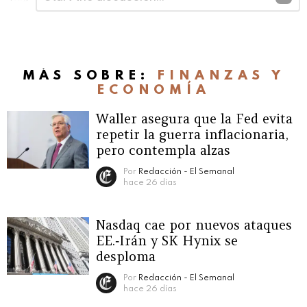
una
respuesta
MÁS SOBRE:
FINANZAS Y
ECONOMÍA
Waller asegura que la Fed evita
repetir la guerra inflacionaria,
pero contempla alzas
Por
Redacción - El Semanal
hace 26 días
Nasdaq cae por nuevos ataques
EE.‑Irán y SK Hynix se
desploma
Por
Redacción - El Semanal
hace 26 días