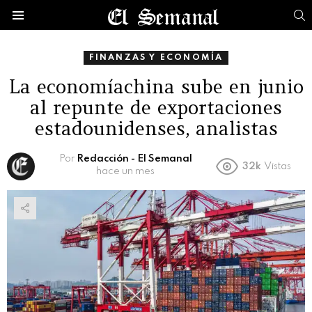
B
Menú
FINANZAS Y ECONOMÍA
La economíachina sube en junio
al repunte de exportaciones
estadounidenses, analistas
Por
Redacción - El Semanal
32k
Vistas
hace un mes