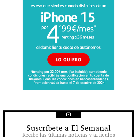
Suscríbete a El Semanal
NEWSLETTER
Recibe las últimas noticias y artículos