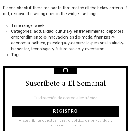
Please check if there are posts that match all the below criteria. If
not, remove the wrong ones in the widget settings.
Time range: week
Categories: actualidad, cultura-y-entretenimiento, deportes,
emprendimiento-e-innovacion, estilo-moda, finanzas-y-
economia, politica, psicologia-y-desarrollo-personal, salud-y-
bienestar, tecnologia-y-futuro, viajes-y-aventuras
Tags:
Suscríbete a El Semanal
NEWSLETTER
Dirección
de
correo
electrónico:
Al suscribirte aceptas nuestra política de privacidad y
protección de datos.