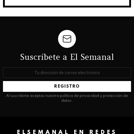
Suscríbete a El Semanal
Dirección
de
correo
electrónico:
Al suscribirte aceptas nuestra política de privacidad y protección de
datos.
ELSEMANAL EN REDES