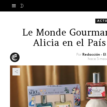
SWITCH
Menú
SKIN
ACT
Le Monde Gourman
Alicia en el Paí
Por
Redacción - E
hace 5 mes