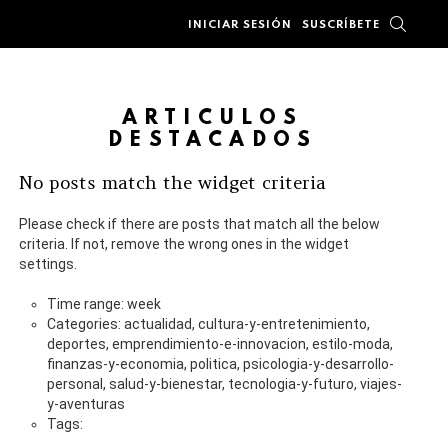
BUSC
INICIAR SESIÓN
SUSCRÍBETE
ARTÍCULOS
DESTACADOS
No posts match the widget criteria
Please check if there are posts that match all the below
criteria. If not, remove the wrong ones in the widget
settings.
Time range: week
Categories: actualidad, cultura-y-entretenimiento,
deportes, emprendimiento-e-innovacion, estilo-moda,
finanzas-y-economia, politica, psicologia-y-desarrollo-
personal, salud-y-bienestar, tecnologia-y-futuro, viajes-
y-aventuras
Tags: