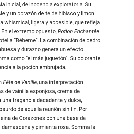
a inicial, de inocencia exploratoria. Su
le y un corazón de té de hibisco y limón
whismical, ligera y accesible, que refleja
. En el extremo opuesto,
Potion Enchantée
botella “Bébeme”. La combinación de cedro
rambuesa y durazno genera un efecto
mma como “el más juguetón”. Su colorante
encia a la poción embrujada.
on
Fête de Vanille
, una interpretación
as de vainilla esponjosa, crema de
n una fragancia decadente y dulce,
bsurdo de aquella reunión sin fin. Por
 Reina de Corazones con una base de
a damascena y pimienta rosa. Somma la