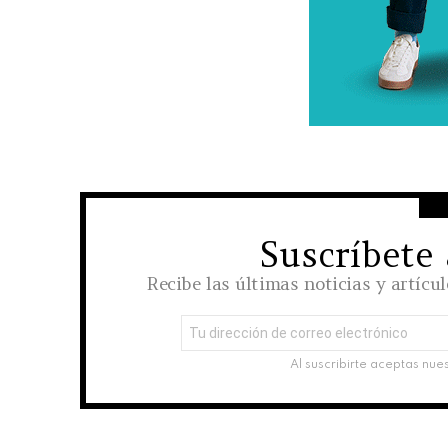
Suscríbete
NEWSLETTER
Recibe las últimas noticias y artícu
Dirección
de
correo
Al suscribirte aceptas nue
electrónico: