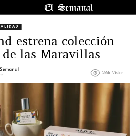
UALIDAD
d estrena colección
s de las Maravillas
l Semanal
26k
Vistas
es