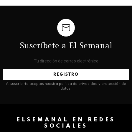
Suscríbete a El Semanal
Dirección
de
correo
electrónico:
Al suscribirte aceptas nuestra política de privacidad y protección de
datos.
ELSEMANAL EN REDES
SOCIALES