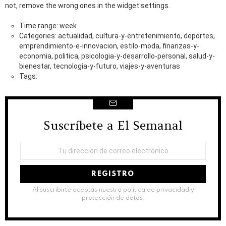
not, remove the wrong ones in the widget settings.
Time range: week
Categories: actualidad, cultura-y-entretenimiento, deportes,
emprendimiento-e-innovacion, estilo-moda, finanzas-y-
economia, politica, psicologia-y-desarrollo-personal, salud-y-
bienestar, tecnologia-y-futuro, viajes-y-aventuras
Tags:
Suscríbete a El Semanal
NEWSLETTER
Dirección
de
correo
electrónico:
Al suscribirte aceptas nuestra política de privacidad y
protección de datos.