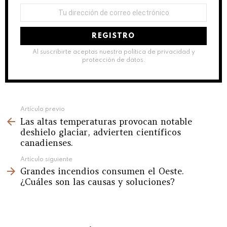
Dirección
de
correo
electrónico:
Al suscribirte aceptas nuestra política de privacidad y
protección de datos.
See
Artículo previo
Las altas temperaturas provocan notable
more
deshielo glaciar, advierten científicos
canadienses.
Artículo siguiente
Grandes incendios consumen el Oeste.
¿Cuáles son las causas y soluciones?