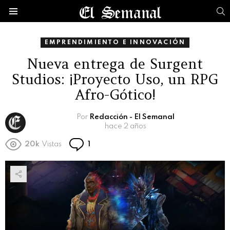
B
Menú
EMPRENDIMIENTO E INNOVACIÓN
Nueva entrega de Surgent
Studios: ¡Proyecto Uso, un RPG
Afro-Gótico!
Por
Redacción - El Semanal
hace 2 años
Comentario
20k
Vistas
1