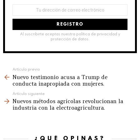
Dirección
de
correo
electrónico:
Al suscribirte aceptas nuestra política de privacidad y
protección de datos.
See
Artículo previo
Nuevo testimonio acusa a Trump de
more
conducta inapropiada con mujeres.
Artículo siguiente
Nuevos métodos agrícolas revolucionan la
industria con la electroagricultura.
¿QUÉ OPINAS?