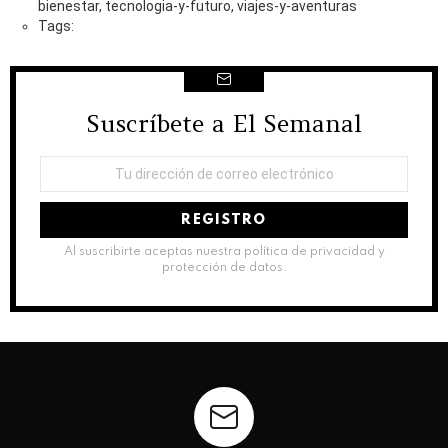
bienestar, tecnologia-y-futuro, viajes-y-aventuras
Tags:
Suscríbete a El Semanal
NEWSLETTER
Dirección
de
correo
electrónico:
Al suscribirte aceptas nuestra política de privacidad y
protección de datos.