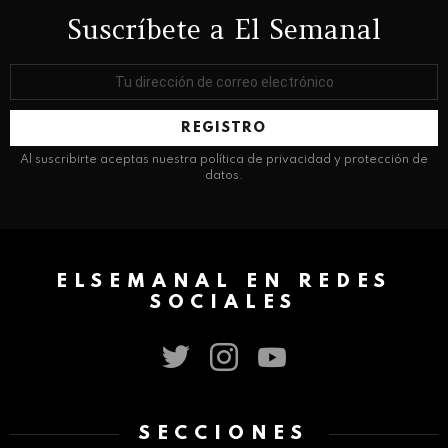
Suscríbete a El Semanal
Dirección
de
correo
electrónico:
Al suscribirte aceptas nuestra política de privacidad y protección de
datos.
ELSEMANAL EN REDES
SOCIALES
twitter
instagram
youtube
SECCIONES