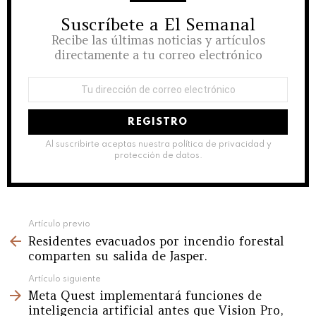
Suscríbete a El Semanal
NEWSLETTER
Recibe las últimas noticias y artículos
directamente a tu correo electrónico
Dirección
de
correo
electrónico:
Al suscribirte aceptas nuestra política de privacidad y
protección de datos.
See
Artículo previo
Residentes evacuados por incendio forestal
more
comparten su salida de Jasper.
Artículo siguiente
Meta Quest implementará funciones de
inteligencia artificial antes que Vision Pro,