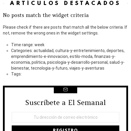
ARTÍCULOS DESTACADOS
No posts match the widget criteria
Please check if there are posts that match all the below criteria. If
not, remove the wrong ones in the widget settings.
Time range: week
Categories: actualidad, cultura-y-entretenimiento, deportes,
emprendimiento-e-innovacion, estilo-moda, finanzas-y-
economia, politica, psicologia-y-desarrollo-personal, salud-y-
bienestar, tecnologia-y-futuro, viajes-y-aventuras
Tags:
Suscríbete a El Semanal
NEWSLETTER
Dirección
de
correo
electrónico: