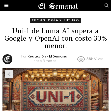
B
Menú
TECNOLOGÍA Y FUTURO
Uni-1 de Luma AI supera a
Google y OpenAI con costo 30%
menor.
Por
Redacción - El Semanal
38k
Vistas
hace 5 meses