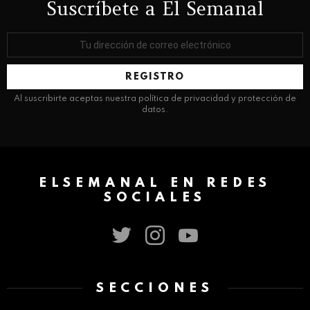
Suscríbete a El Semanal
Dirección
de
correo
electrónico:
Al suscribirte aceptas nuestra política de privacidad y protección de
datos.
ELSEMANAL EN REDES
SOCIALES
twitter
instagram
youtube
SECCIONES