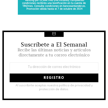
Suscríbete a El Semanal
NEWSLETTER
Recibe las últimas noticias y artículos
directamente a tu correo electrónico
Dirección
de
correo
electrónico:
Al suscribirte aceptas nuestra política de privacidad y
protección de datos.