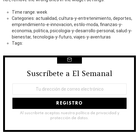
Time range: week
Categories: actualidad, cultura-y-entretenimiento, deportes,
emprendimiento-e-innovacion, estilo-moda, finanzas-y-
economia, politica, psicologia-y-desarrollo-personal, salud-y-
bienestar, tecnologia-y-futuro, viajes-y-aventuras
Tags:
Suscríbete a El Semanal
NEWSLETTER
Dirección
de
correo
electrónico:
Al suscribirte aceptas nuestra política de privacidad y
protección de datos.