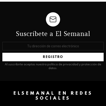
Suscríbete a El Semanal
Dirección
de
correo
electrónico:
Al suscribirte aceptas nuestra política de privacidad y protección de
datos.
ELSEMANAL EN REDES
SOCIALES
twitter
instagram
youtube