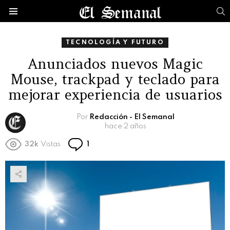
B
Menú
TECNOLOGÍA Y FUTURO
Anunciados nuevos Magic
Mouse, trackpad y teclado para
mejorar experiencia de usuarios
Por
Redacción - El Semanal
hace 2 años
Comentario
32k
Vistas
1