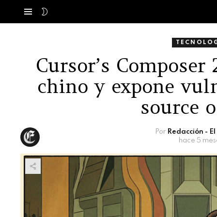
SWITCH
Menú
SKIN
TECNOLOG
Cursor’s Composer 
chino y expone vul
source o
Por
Redacción - E
hace 5 mes