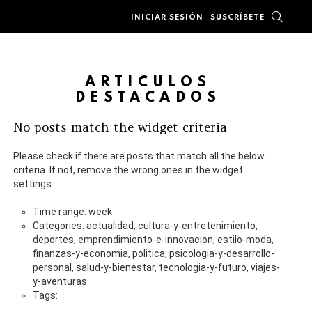
BUSC
INICIAR SESIÓN
SUSCRÍBETE
ARTÍCULOS
DESTACADOS
No posts match the widget criteria
Please check if there are posts that match all the below
criteria. If not, remove the wrong ones in the widget
settings.
Time range: week
Categories: actualidad, cultura-y-entretenimiento,
deportes, emprendimiento-e-innovacion, estilo-moda,
finanzas-y-economia, politica, psicologia-y-desarrollo-
personal, salud-y-bienestar, tecnologia-y-futuro, viajes-
y-aventuras
Tags: