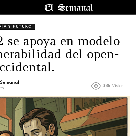
ÍA Y FUTURO
2 se apoya en modelo
nerabilidad del open-
ccidental.
l Semanal
38k
Vistas
es