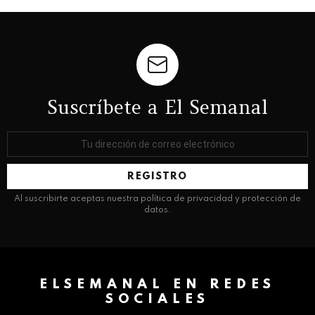
Suscríbete a El Semanal
Dirección
de
correo
electrónico:
Al suscribirte aceptas nuestra política de privacidad y protección de
datos.
ELSEMANAL EN REDES
SOCIALES