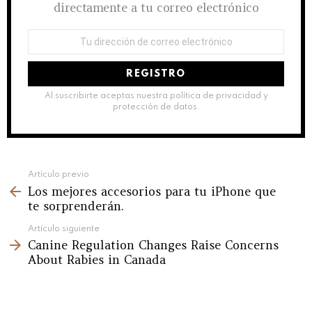
directamente a tu correo electrónico
Dirección
de
correo
electrónico:
Al suscribirte aceptas nuestra política de privacidad y
protección de datos.
See
Artículo previo
Los mejores accesorios para tu iPhone que
more
te sorprenderán.
Artículo siguiente
Canine Regulation Changes Raise Concerns
About Rabies in Canada