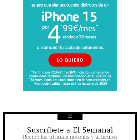
Suscríbete a El Semanal
NEWSLETTER
Recibe las últimas noticias y artículos