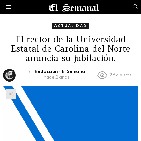
B
Menú
ACTUALIDAD
El rector de la Universidad
Estatal de Carolina del Norte
anuncia su jubilación.
Por
Redacción - El Semanal
26k
Vistas
hace 2 años