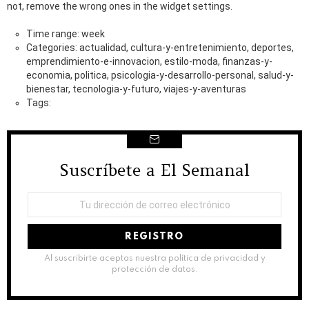
not, remove the wrong ones in the widget settings.
Time range: week
Categories: actualidad, cultura-y-entretenimiento, deportes,
emprendimiento-e-innovacion, estilo-moda, finanzas-y-
economia, politica, psicologia-y-desarrollo-personal, salud-y-
bienestar, tecnologia-y-futuro, viajes-y-aventuras
Tags:
Suscríbete a El Semanal
NEWSLETTER
Dirección
de
correo
electrónico:
Al suscribirte aceptas nuestra política de privacidad y
protección de datos.