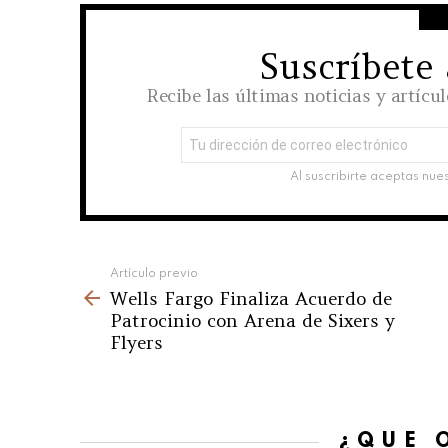
Suscríbete
NEWSLETTER
Recibe las últimas noticias y artícu
Dirección
de
correo
Al suscribirte aceptas nue
electrónico:
See
Artículo previo
Wells Fargo Finaliza Acuerdo de
more
Patrocinio con Arena de Sixers y
Flyers
¿QUÉ 