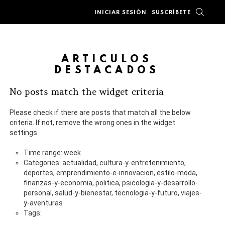
BUSC
INICIAR SESIÓN
SUSCRÍBETE
ARTÍCULOS
DESTACADOS
No posts match the widget criteria
Please check if there are posts that match all the below
criteria. If not, remove the wrong ones in the widget
settings.
Time range: week
Categories: actualidad, cultura-y-entretenimiento,
deportes, emprendimiento-e-innovacion, estilo-moda,
finanzas-y-economia, politica, psicologia-y-desarrollo-
personal, salud-y-bienestar, tecnologia-y-futuro, viajes-
y-aventuras
Tags: