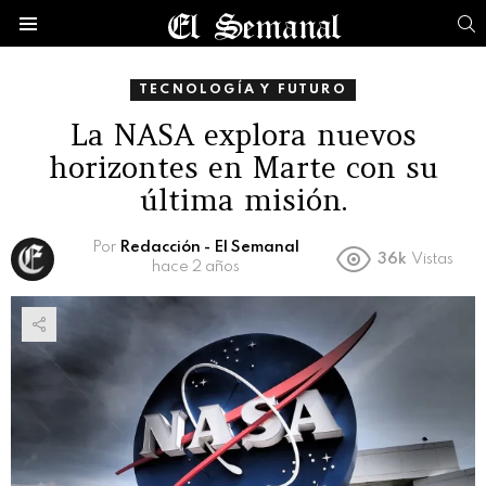
B
Menú
TECNOLOGÍA Y FUTURO
La NASA explora nuevos
horizontes en Marte con su
última misión.
Por
Redacción - El Semanal
36k
Vistas
hace 2 años