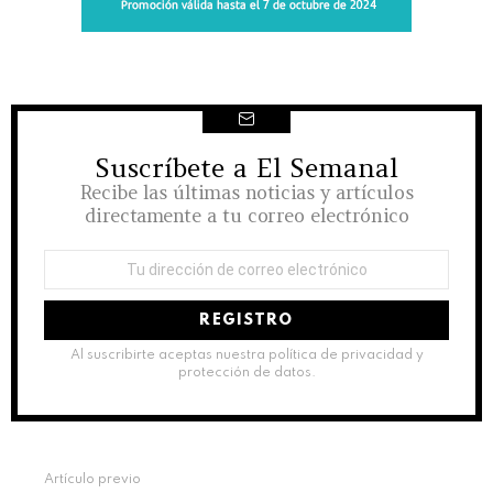
Suscríbete a El Semanal
NEWSLETTER
Recibe las últimas noticias y artículos
directamente a tu correo electrónico
Dirección
de
correo
electrónico:
Al suscribirte aceptas nuestra política de privacidad y
protección de datos.
See
Artículo previo