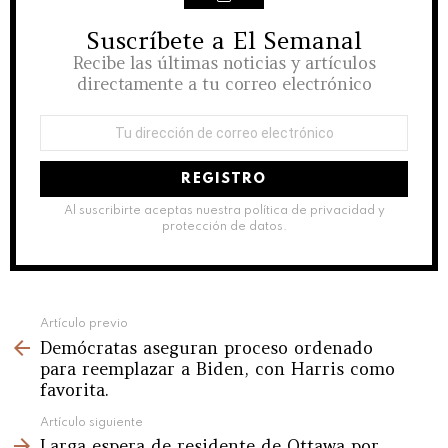
Suscríbete a El Semanal
NEWSLETTER
Recibe las últimas noticias y artículos
directamente a tu correo electrónico
Dirección
de
correo
electrónico:
Al suscribirte aceptas nuestra política de privacidad y
protección de datos.
See
Artículo previo
Demócratas aseguran proceso ordenado
more
para reemplazar a Biden, con Harris como
favorita.
Artículo siguiente
Larga espera de residente de Ottawa por