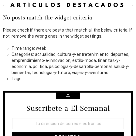
ARTÍCULOS DESTACADOS
No posts match the widget criteria
Please check if there are posts that match all the below criteria. If
not, remove the wrong ones in the widget settings.
Time range: week
Categories: actualidad, cultura-y-entretenimiento, deportes,
emprendimiento-e-innovacion, estilo-moda, finanzas-y-
economia, politica, psicologia-y-desarrollo-personal, salud-y-
bienestar, tecnologia-y-futuro, viajes-y-aventuras
Tags:
Suscríbete a El Semanal
NEWSLETTER
Dirección
de
correo
electrónico: