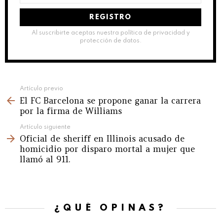
correo
electrónico:
Al suscribirte aceptas nuestra política de privacidad y
protección de datos.
See
Artículo previo
El FC Barcelona se propone ganar la carrera
more
por la firma de Williams
Artículo siguiente
Oficial de sheriff en Illinois acusado de
homicidio por disparo mortal a mujer que
llamó al 911.
¿QUÉ OPINAS?