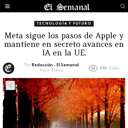
B
Menú
TECNOLOGÍA Y FUTURO
Meta sigue los pasos de Apple y
mantiene en secreto avances en
IA en la UE.
Por
Redacción - El Semanal
34k
Vistas
hace 2 años