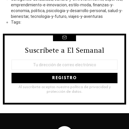
emprendimiento-e-innovacion, estilo-moda, finanzas-y-
economia, politica, psicologia-y-desarrollo-personal, salud-y-
bienestar, tecnologia-y-futuro, viajes-y-aventuras
Tags:
Suscríbete a El Semanal
NEWSLETTER
Dirección
de
correo
electrónico:
Al suscribirte aceptas nuestra política de privacidad y
protección de datos.