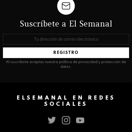
Suscríbete a El Semanal
Dirección
de
correo
electrónico:
Al suscribirte aceptas nuestra política de privacidad y protección de
datos.
ELSEMANAL EN REDES
SOCIALES
twitter
instagram
youtube