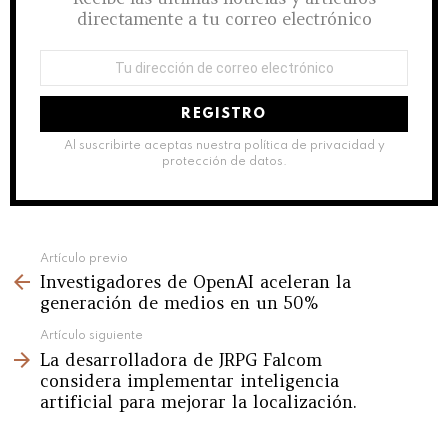
directamente a tu correo electrónico
Dirección
de
correo
electrónico:
Al suscribirte aceptas nuestra política de privacidad y
protección de datos.
See
Artículo previo
Investigadores de OpenAI aceleran la
more
generación de medios en un 50%
Artículo siguiente
La desarrolladora de JRPG Falcom
considera implementar inteligencia
artificial para mejorar la localización.