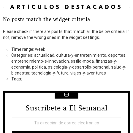
ARTÍCULOS DESTACADOS
No posts match the widget criteria
Please check if there are posts that match all the below criteria. If
not, remove the wrong ones in the widget settings.
Time range: week
Categories: actualidad, cultura-y-entretenimiento, deportes,
emprendimiento-e-innovacion, estilo-moda, finanzas-y-
economia, politica, psicologia-y-desarrollo-personal, salud-y-
bienestar, tecnologia-y-futuro, viajes-y-aventuras
Tags:
Suscríbete a El Semanal
NEWSLETTER
Dirección
de
correo