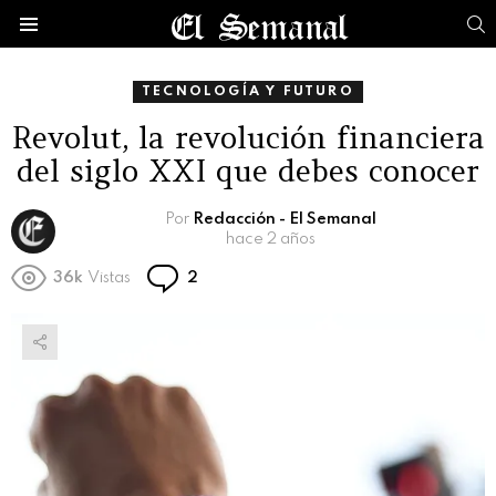
B
Menú
TECNOLOGÍA Y FUTURO
Revolut, la revolución financiera
del siglo XXI que debes conocer
Por
Redacción - El Semanal
hace 2 años
Comentarios
36k
Vistas
2