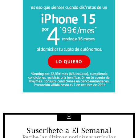
Suscríbete a El Semanal
NEWSLETTER
Recibe las últimas noticias y artículos