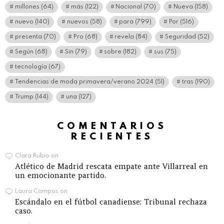
millones
(64)
más
(122)
Nacional
(70)
Nueva
(158)
nuevo
(140)
nuevos
(58)
para
(799)
Por
(516)
presenta
(70)
Pro
(68)
revela
(84)
Seguridad
(52)
Según
(68)
Sin
(79)
sobre
(182)
sus
(75)
tecnología
(67)
Tendencias de moda primavera/verano 2024
(51)
tras
(190)
Trump
(144)
una
(127)
COMENTARIOS
RECIENTES
Clara Rubio
on
Atlético de Madrid rescata empate ante Villarreal en
un emocionante partido.
Laura Campos
on
Escándalo en el fútbol canadiense: Tribunal rechaza
caso.