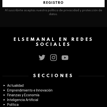
electrónico:
Al suscribirte aceptas nuestra política de privacidad y protección de
datos.
ELSEMANAL EN REDES
SOCIALES
twitter
instagram
youtube
SECCIONES
Actualidad
Emprendimiento e Innovación
Finanzas y Economía
Inteligencia Artificial
Política