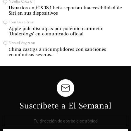
Noelia Cruz
on
Usuarios en iOS 18.1 beta reportan inaccesibilidad de
Siri en sus dispositivos
Toni García
on
Apple pide disculpas por polémico anuncio
‘Underdogs’ en comunicado oficial
Daniel Vega
on
China castiga a incumplidores con sanciones
económicas severas.
Suscríbete a El Semanal
Dirección
de
correo