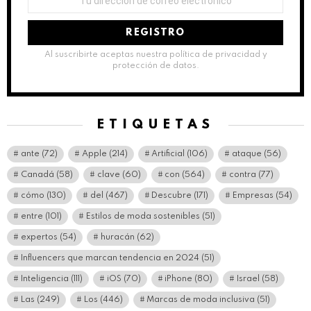
de
correo
electrónico:
Al suscribirte aceptas nuestra política de privacidad y
protección de datos.
ETIQUETAS
ante
(72)
Apple
(214)
Artificial
(106)
ataque
(56)
Canadá
(58)
clave
(60)
con
(564)
contra
(77)
cómo
(130)
del
(467)
Descubre
(171)
Empresas
(54)
entre
(101)
Estilos de moda sostenibles
(51)
expertos
(54)
huracán
(62)
Influencers que marcan tendencia en 2024
(51)
Inteligencia
(111)
iOS
(70)
iPhone
(80)
Israel
(58)
Las
(249)
Los
(446)
Marcas de moda inclusiva
(51)